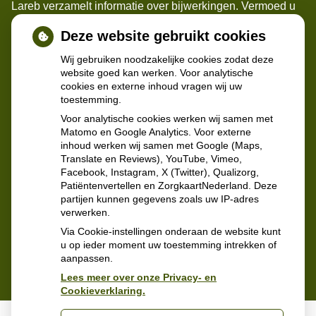
Lareb verzamelt informatie over bijwerkingen. Vermoed u
een bijwerking, meld het bij ons. Apothekers, artsen en
Deze website gebruikt cookies
patiënten kunnen daar bijwerkingen melden. Melden
maakt de medicijnen veiliger.
Wij gebruiken noodzakelijke cookies zodat deze
website goed kan werken. Voor analytische
cookies en externe inhoud vragen wij uw
Meer informatie
toestemming.
Voor analytische cookies werken wij samen met
Matomo en Google Analytics. Voor externe
inhoud werken wij samen met Google (Maps,
Translate en Reviews), YouTube, Vimeo,
Facebook, Instagram, X (Twitter), Qualizorg,
Patiëntenvertellen en ZorgkaartNederland. Deze
partijen kunnen gegevens zoals uw IP-adres
verwerken.
Via Cookie-instellingen onderaan de website kunt
u op ieder moment uw toestemming intrekken of
aanpassen.
Lees meer over onze Privacy- en
Cookieverklaring.